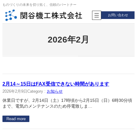
内
ものづくりの未来を切り拓く、信頼のパートナー
容
お問い合わせ
を
ス
キ
ッ
2026年2月
プ
2月14～15日はFAX受信できない時間があります
2026年2月9日
Category :
お知らせ
休業日ですが、2月14日（土）17時頃から2月15日（日）6時30分頃
まで、電気のメンテナンスのため停電致しま…
Read more