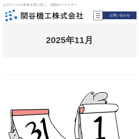
内
ものづくりの未来を切り拓く、信頼のパートナー
容
お問い合わせ
を
ス
キ
ッ
2025年11月
プ